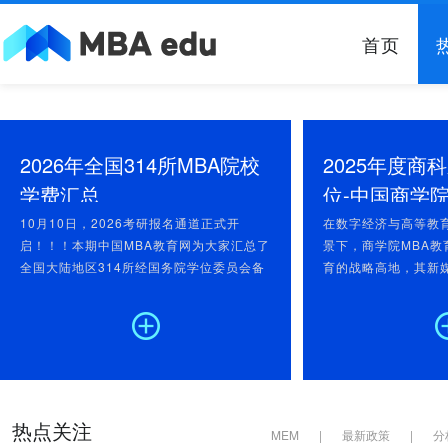
首页
2026年全国314所MBA院校
2025年度商
学费汇总
位-中国商学院
传播指数TOP
10月10日，2026考研报名通道正式开
在数字经济与高等教
启！！！本期中国MBA教育网为大家汇总了
景下，商学院MBA教
全国大陆地区314所经国务院学位委员会备
育的战略高地，其新
案的MBA培养院校的学费、学制、计划招生
显办学特色、传播商
人数等关键信息！希望能为广大MBA考研学
的核心载体。为深入
子提供强有力的真实、可信、有用的信息支
字化战略部署，中国M
持！近年来国内MBA院校学费调整呈现显著
监测平台，基于新媒
的阶段性变化特征。2022年，全国已有超
国200余所商学院M
过50所院校上调了MBA项目学费；随后的
了全覆盖、标准化的
2023年至2024年，这一趋势持续扩大，...
经严谨的数据分析与
热点关注
MEM
|
最新政策
|
分
2025年11...