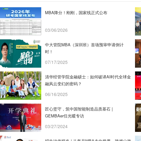
MBA降分！刚刚，国家线正式公布
03/06/2026
中大管院MBA（深圳班）首场预审申请倒计
时！
07/17/2025
清华经管学院金融硕士：如何破译AI时代全球金
融风云变幻的密码？
06/16/2025
匠心坚守，筑中国智能制造品质基石 |
GEMBAer任光暖专访
03/27/2024
招生沙龙报名 | 从复旦MBA走向世界，跨越山海