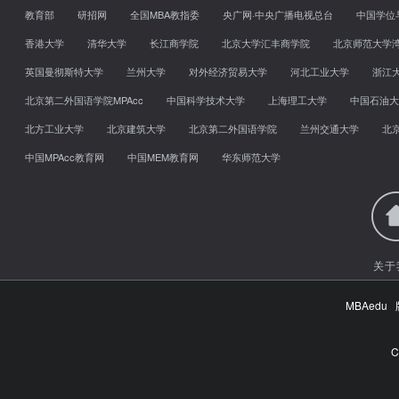
教育部
研招网
全国MBA教指委
央广网·中央广播电视总台
中国学位
香港大学
清华大学
长江商学院
北京大学汇丰商学院
北京师范大学
英国曼彻斯特大学
兰州大学
对外经济贸易大学
河北工业大学
浙江
北京第二外国语学院MPAcc
中国科学技术大学
上海理工大学
中国石油大
北方工业大学
北京建筑大学
北京第二外国语学院
兰州交通大学
北
中国MPAcc教育网
中国MEM教育网
华东师范大学
关于
MBAed
C