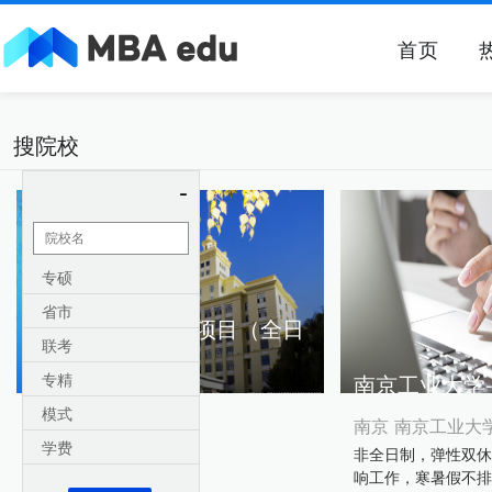
首页
搜院校
-
专硕
省市
黑龙江大学-MBA项目（全日
联考
制）
专精
南京工业大学-
模式
哈尔滨 黑龙江大学
南京 南京工业大
学费
全日制 | 3.6万元
非全日制，弹性双休
响工作，寒暑假不排课
对比