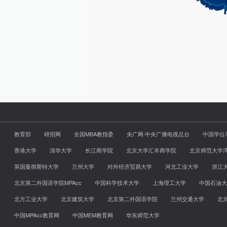
教育部
研招网
全国MBA教指委
央广网·中央广播电视总台
中国学位
香港大学
清华大学
长江商学院
北京大学汇丰商学院
北京师范大学
英国曼彻斯特大学
兰州大学
对外经济贸易大学
河北工业大学
浙江
北京第二外国语学院MPAcc
中国科学技术大学
上海理工大学
中国石油大
北方工业大学
北京建筑大学
北京第二外国语学院
兰州交通大学
北
中国MPAcc教育网
中国MEM教育网
华东师范大学