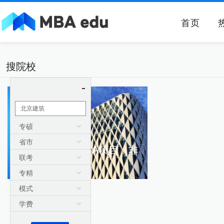
首页
搜院校
-
专硕
省市
北京建筑大学-MBA项目（非
联考
全日制）
专精
模式
北京 北京建筑大学
学费
非全日制 | 6.8万元
对比