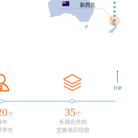
新西兰
TOP
20
35
个
个
每年
长期合作的
派学生
交换项目院校