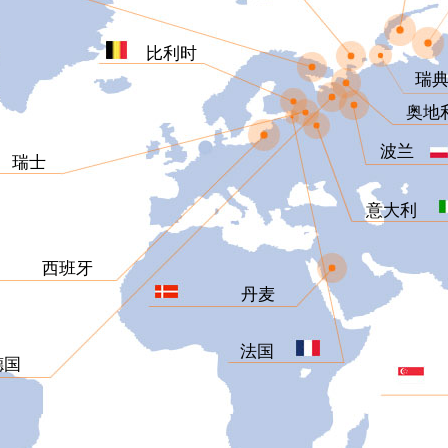
比利时
瑞
奥地
波兰
瑞士
意大利
西班牙
丹麦
法国
德国