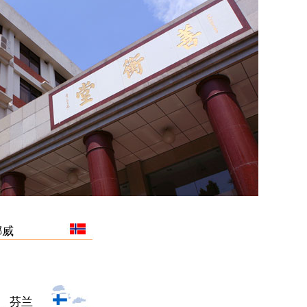
挪威
芬兰