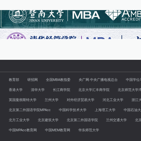
教育部
研招网
全国MBA教指委
央广网·中央广播电视总台
中国学位
香港大学
清华大学
长江商学院
北京大学汇丰商学院
北京师范大学
英国曼彻斯特大学
兰州大学
对外经济贸易大学
河北工业大学
浙江
北京第二外国语学院MPAcc
中国科学技术大学
上海理工大学
中国石油大
北方工业大学
北京建筑大学
北京第二外国语学院
兰州交通大学
北
中国MPAcc教育网
中国MEM教育网
华东师范大学