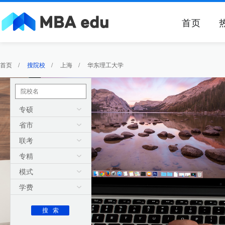
首页
首页
/
搜院校
/
上海
/
华东理工大学
专硕
省市
联考
专精
模式
学费