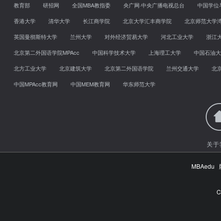
教育部
研招网
全国MBA教指委
央广网·中央广播电视总台
中国学位
香港大学
清华大学
长江商学院
北京大学汇丰商学院
北京师范大学
英国曼彻斯特大学
兰州大学
对外经济贸易大学
河北工业大学
浙江
北京第二外国语学院MPAcc
中国科学技术大学
上海理工大学
中国石油大
北方工业大学
北京建筑大学
北京第二外国语学院
兰州交通大学
北
中国MPAcc教育网
中国MEM教育网
华东师范大学
关于
MBAed
C