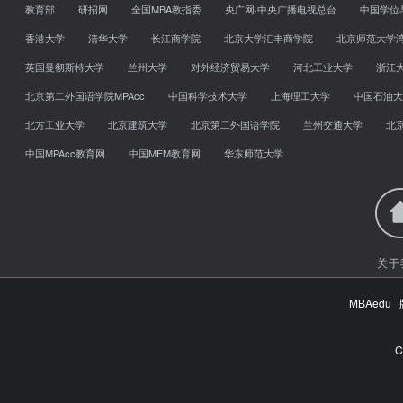
教育部
研招网
全国MBA教指委
央广网·中央广播电视总台
中国学位
香港大学
清华大学
长江商学院
北京大学汇丰商学院
北京师范大学
英国曼彻斯特大学
兰州大学
对外经济贸易大学
河北工业大学
浙江
北京第二外国语学院MPAcc
中国科学技术大学
上海理工大学
中国石油大
北方工业大学
北京建筑大学
北京第二外国语学院
兰州交通大学
北
中国MPAcc教育网
中国MEM教育网
华东师范大学
关于
MBAed
C