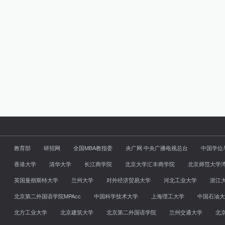
教育部
研招网
全国MBA教指委
央广网·中央广播电视总台
中国学位
香港大学
清华大学
长江商学院
北京大学汇丰商学院
北京师范大学
英国曼彻斯特大学
兰州大学
对外经济贸易大学
河北工业大学
浙江
北京第二外国语学院MPAcc
中国科学技术大学
上海理工大学
中国石油大
北方工业大学
北京建筑大学
北京第二外国语学院
兰州交通大学
北