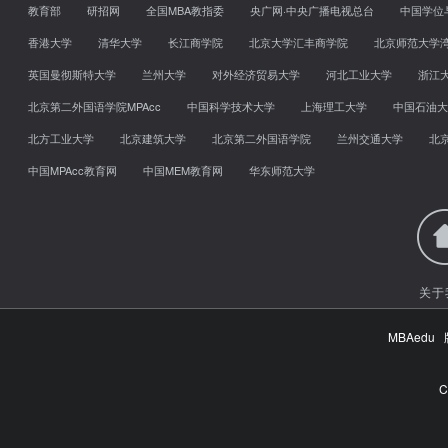
教育部
研招网
全国MBA教指委
央广网·中央广播电视总台
中国学位
香港大学
清华大学
长江商学院
北京大学汇丰商学院
北京师范大学
英国曼彻斯特大学
兰州大学
对外经济贸易大学
河北工业大学
浙江
北京第二外国语学院MPAcc
中国科学技术大学
上海理工大学
中国石油大
北方工业大学
北京建筑大学
北京第二外国语学院
兰州交通大学
北
中国MPAcc教育网
中国MEM教育网
华东师范大学
关于
MBAed
C