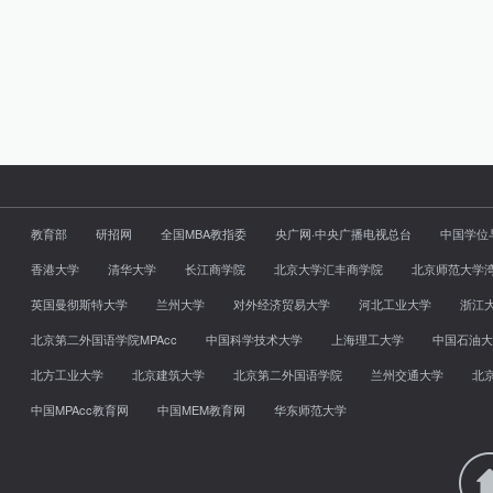
教育部
研招网
全国MBA教指委
央广网·中央广播电视总台
中国学位
香港大学
清华大学
长江商学院
北京大学汇丰商学院
北京师范大学
英国曼彻斯特大学
兰州大学
对外经济贸易大学
河北工业大学
浙江
北京第二外国语学院MPAcc
中国科学技术大学
上海理工大学
中国石油大
北方工业大学
北京建筑大学
北京第二外国语学院
兰州交通大学
北
中国MPAcc教育网
中国MEM教育网
华东师范大学