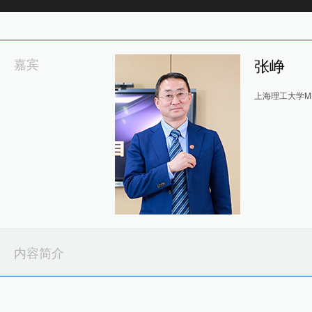
嘉宾
张峥
上海理工大学M
内容简介