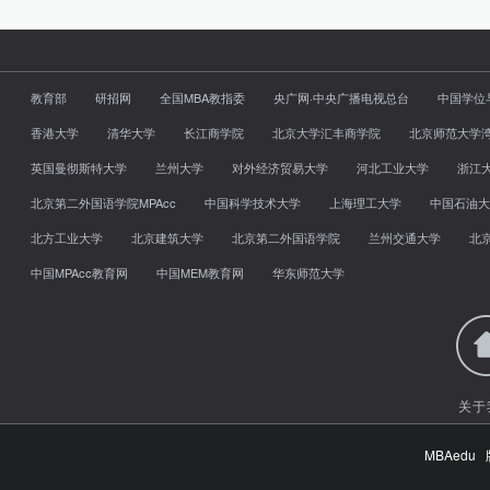
教育部
研招网
全国MBA教指委
央广网·中央广播电视总台
中国学位
香港大学
清华大学
长江商学院
北京大学汇丰商学院
北京师范大学
英国曼彻斯特大学
兰州大学
对外经济贸易大学
河北工业大学
浙江
北京第二外国语学院MPAcc
中国科学技术大学
上海理工大学
中国石油大
北方工业大学
北京建筑大学
北京第二外国语学院
兰州交通大学
北
中国MPAcc教育网
中国MEM教育网
华东师范大学
关于
MBAed