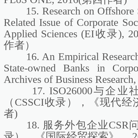
15. Research on Offshore 
Related Issue of Corporate Soci
Applied Sciences (EI收录), 
作者）
16. An Empirical Researc
State-owned Banks in Corpora
Archives of Business Resear
17. ISO26000
（CSSCI收录），《现代经
者)
18. 服务外包企业CSR
录），《国际经贸探索》， 20