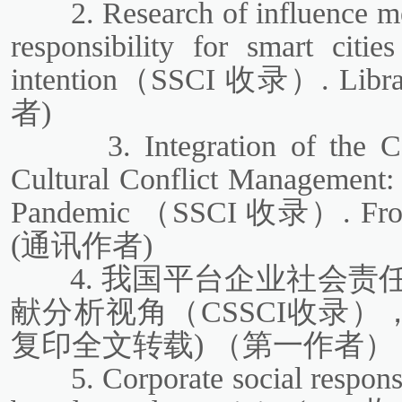
2.
Research of influence m
responsibility for smart citi
intention
（SSCI 收录）. Libra
者)
3. Integration of the 
Cultural Conflict Management
Pandemic （SSCI 收录）. Front
(通讯作者)
4. 我国平台企业社会
献分析视角（CSSCI收录），
复印全文转载) （第一作者）
5.
Corporate social responsi