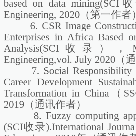
based on data mining
(SCI收录
Engineering, 2020（第一作者
6. CSR Image Constructi
Enterprises in Africa Based 
Analysis(SCI收录），Mathe
Engineering,vol. July 20
7. Social Responsibilit
Career Development Sustainab
Transformation in China（S
2019（通讯作者）
8. Fuzzy computing appl
(SCI收录).International Journal