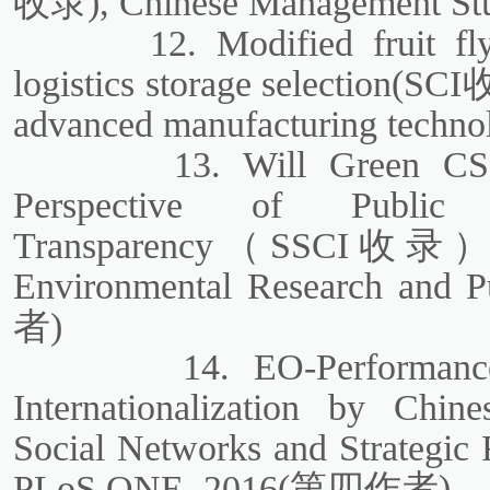
收录), Chinese Management
12. Modified fruit fl
logistics storage selection(S
advanced manufacturing techno
13. Will Green CS
Perspective of Public
Transparency（SSCI收
Environmental Research and P
者)
14. EO-Performance
Internationalization by Chi
Social Networks and Strate
PLoS ONE, 2016(第四作者)