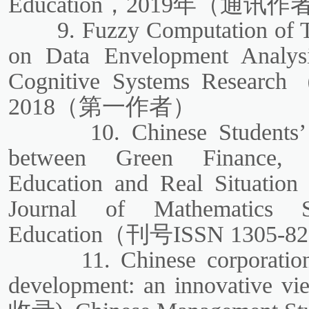
Education，2019年（通讯
9. Fuzzy Computation of 
on Data Envelopment Ana
Cognitive Systems Resea
2018（第一作者）
10. Chinese Students’
between Green Finance, E
Education and Real Situ
Journal of Mathematics 
Education（刊号ISSN 1305
11. Chinese corporation
development: an innovative vi