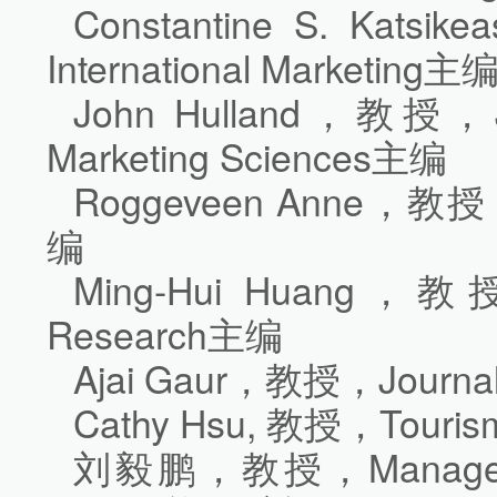
Constantine S. Kats
International Marketing主
John Hulland，教授，Jou
Marketing Sciences主编
Roggeveen Anne，教授，Jo
编
Ming-Hui Huang，教授，
Research主编
Ajai Gaur，教授，Journal
Cathy Hsu, 教授，Touri
刘毅鹏，教授，Management