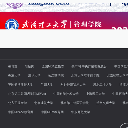
教育部
研招网
全国MBA教指委
央广网·中央广播电视总台
中国学位
香港大学
清华大学
长江商学院
北京大学汇丰商学院
北京师范大学
英国曼彻斯特大学
兰州大学
对外经济贸易大学
河北工业大学
浙江
北京第二外国语学院MPAcc
中国科学技术大学
上海理工大学
中国石油大
北方工业大学
北京建筑大学
北京第二外国语学院
兰州交通大学
北
中国MPAcc教育网
中国MEM教育网
华东师范大学