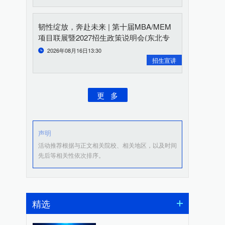
韧性绽放，奔赴未来 | 第十届MBA/MEM
项目联展暨2027招生政策说明会(东北专
场)重磅开启
2026年08月16日13:30
招生宣讲
更 多
声明
活动推荐根据与正文相关院校、相关地区，以及时间
先后等相关性依次排序。
精选