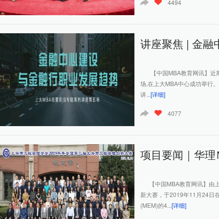
4494
讲座聚焦 | 金
【中国MBA教育网讯】近期
场,在上大MBA中心成功举
讲...
[详细]
4077
项目要闻｜华理Ｍ
【中国MBA教育网讯】由上
新大赛，于2019年11月2
(MEM)的4...
[详细]