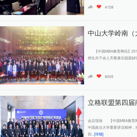
4158
中山大学岭南（大
【中国MBA教育网讯】201
师生共千余人齐聚康乐园梁銶琚
6005
立格联盟第四届商
会议现场 【中国MBA教育
中国政法大学重要讲话精神，推
四...
[详细]