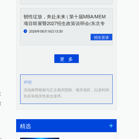
韧性绽放，奔赴未来 | 第十届MBA/MEM
项目联展暨2027招生政策说明会(东北专
场)重磅开启
2026年08月16日13:30
招生宣讲
更 多
声明
活动推荐根据与正文相关院校、相关地区，以及时间
在
先后等相关性依次排序。
球
精选