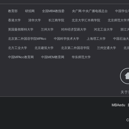
教育部
研招网
全国MBA教指委
央广网·中央广播电视总台
中国学位
香港大学
清华大学
长江商学院
北京大学汇丰商学院
北京师范大学
英国曼彻斯特大学
兰州大学
对外经济贸易大学
河北工业大学
浙江
北京第二外国语学院MPAcc
中国科学技术大学
上海理工大学
中国石油大
北方工业大学
北京建筑大学
北京第二外国语学院
兰州交通大学
北
中国MPAcc教育网
中国MEM教育网
华东师范大学
关于
MBAed
C