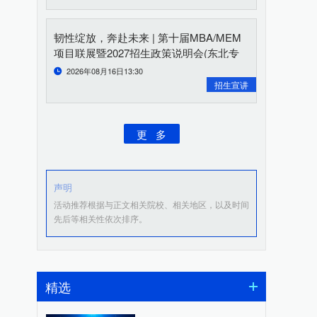
韧性绽放，奔赴未来 | 第十届MBA/MEM
项目联展暨2027招生政策说明会(东北专
场)重磅开启
2026年08月16日13:30
招生宣讲
更 多
声明
活动推荐根据与正文相关院校、相关地区，以及时间
先后等相关性依次排序。
精选