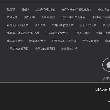
教育部
研招网
全国MBA教指委
央广网·中央广播电视总台
中国学位
香港大学
清华大学
长江商学院
北京大学汇丰商学院
北京师范大学
英国曼彻斯特大学
兰州大学
对外经济贸易大学
河北工业大学
浙江
北京第二外国语学院MPAcc
中国科学技术大学
上海理工大学
中国石油大
北方工业大学
北京建筑大学
北京第二外国语学院
兰州交通大学
北
中国MPAcc教育网
中国MEM教育网
华东师范大学
关于
MBAed
C