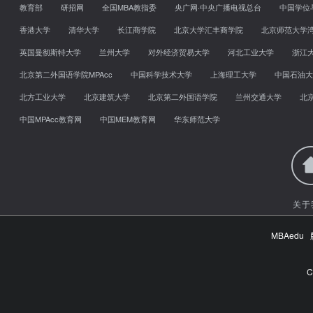
教育部
研招网
全国MBA教指委
央广网·中央广播电视总台
中国学位
香港大学
清华大学
长江商学院
北京大学汇丰商学院
北京师范大学
英国曼彻斯特大学
兰州大学
对外经济贸易大学
河北工业大学
浙江
北京第二外国语学院MPAcc
中国科学技术大学
上海理工大学
中国石油大
北方工业大学
北京建筑大学
北京第二外国语学院
兰州交通大学
北
中国MPAcc教育网
中国MEM教育网
华东师范大学
关于
MBAed
C