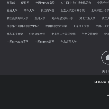
教育部
研招网
全国MBA教指委
央广网·中央广播电视总台
中国学位
香港大学
清华大学
长江商学院
北京大学汇丰商学院
北京师范大学
英国曼彻斯特大学
兰州大学
对外经济贸易大学
河北工业大学
浙江
北京第二外国语学院MPAcc
中国科学技术大学
上海理工大学
中国石油大
北方工业大学
北京建筑大学
北京第二外国语学院
兰州交通大学
北
中国MPAcc教育网
中国MEM教育网
华东师范大学
关于
MBAed
C