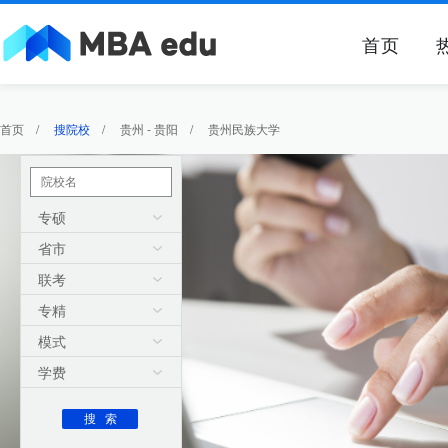
首页
首页
/
搜院校
/
贵州 - 贵阳
/
贵州民族大学
专硕
省市
联考
专精
模式
学费