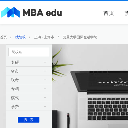
首页
首页
/
搜院校
/
上海 - 上海市
/
复旦大学国际金融学院
专硕
省市
联考
专精
模式
学费