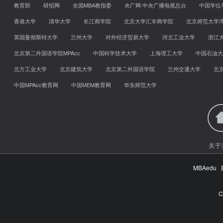
教育部
研招网
全国MBA教指委
央广网·中央广播电视总台
中国学位
香港大学
清华大学
长江商学院
北京大学汇丰商学院
北京师范大学
英国曼彻斯特大学
兰州大学
对外经济贸易大学
河北工业大学
浙江
北京第二外国语学院MPAcc
中国科学技术大学
上海理工大学
中国石油大
北方工业大学
北京建筑大学
北京第二外国语学院
兰州交通大学
北
中国MPAcc教育网
中国MEM教育网
华东师范大学
关于
MBAed
C